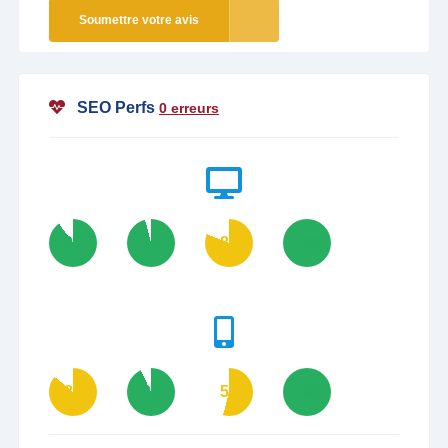
Soumettre votre avis
SEO Perfs
0 erreurs
90
96
81
100
86
93
54
100