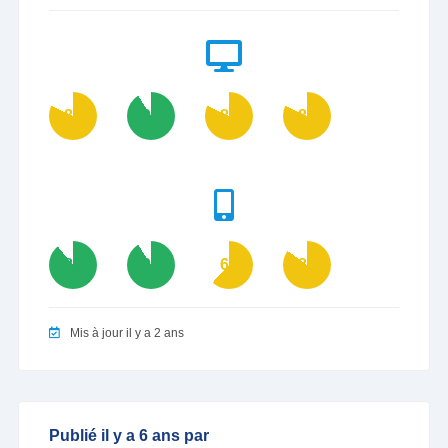
82
91
82
82
89
91
62
85
Mis à jour il y a 2 ans
Publié il y a 6 ans par