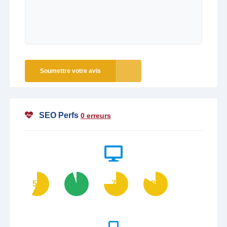
Soumettre votre avis
SEO Perfs
0 erreurs
57
95
75
83