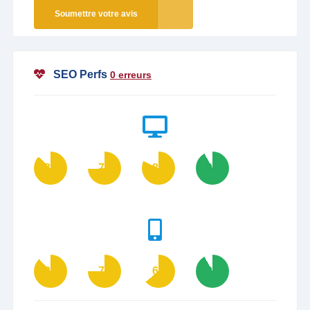
Soumettre votre avis
SEO Perfs
0 erreurs
87
74
82
92
88
75
64
92