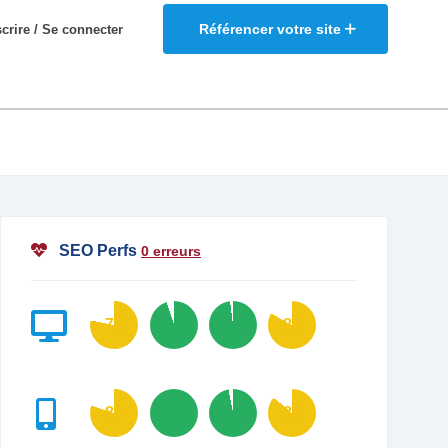
Référencer votre site
scrire / Se connecter
SEO Perfs
0 erreurs
78
95
98
83
80
100
97
86