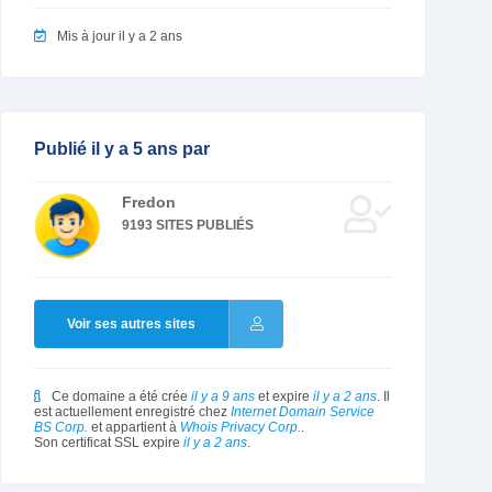
Mis à jour il y a 2 ans
Publié il y a 5 ans par
Fredon
9193 SITES PUBLIÉS
Voir ses autres sites
Ce domaine a été crée
il y a 9 ans
et expire
il y a 2 ans
. Il
est actuellement enregistré chez
Internet Domain Service
BS Corp.
et appartient à
Whois Privacy Corp.
.
Son certificat SSL expire
il y a 2 ans
.