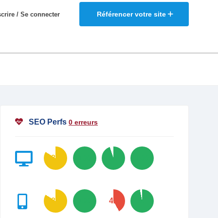
Référencer votre site
scrire / Se connecter
SEO Perfs
0 erreurs
84
100
95
100
84
100
42
97