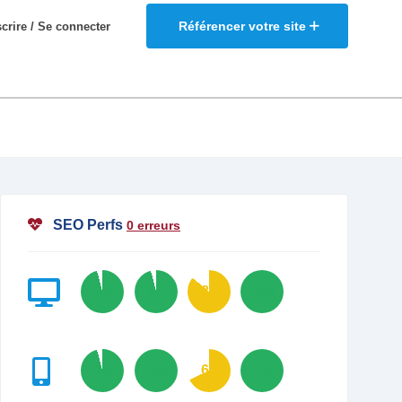
Référencer votre site
scrire / Se connecter
SEO Perfs
0 erreurs
96
96
86
100
96
100
68
100