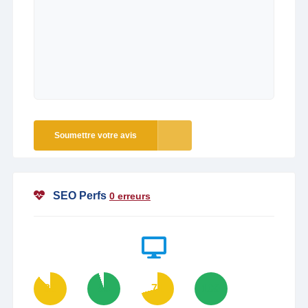
Soumettre votre avis
SEO Perfs
0 erreurs
88
95
71
100