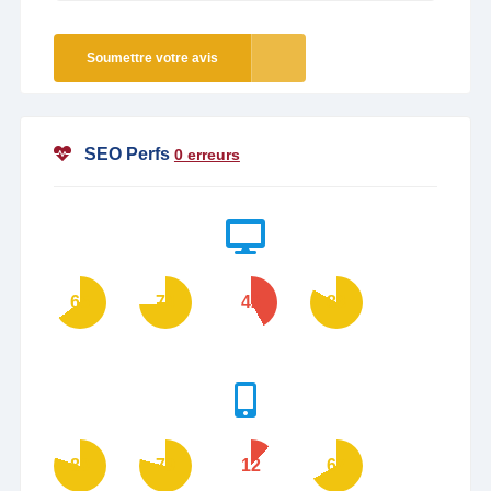
Soumettre votre avis
SEO Perfs
0 erreurs
65
74
42
83
80
79
12
67