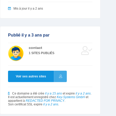
Mis à jour il y a 2 ans
Publié il y a 3 ans par
contact
1 SITES PUBLIÉS
Voir ses autres sites
Ce domaine a été crée
il y a 15 ans
et expire
il y a 2 ans
.
Il est actuellement enregistré chez
Key-Systems GmbH
et
appartient à
REDACTED FOR PRIVACY
.
Son certificat SSL expire
il y a 2 ans
.