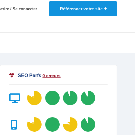
Référencer votre site
scrire / Se connecter
SEO Perfs
0 erreurs
82
100
94
92
82
100
76
93