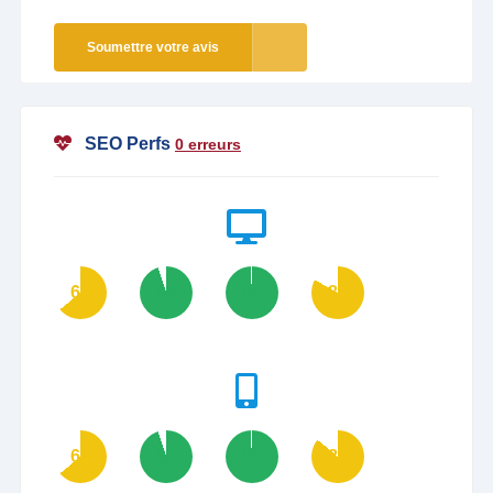
Soumettre votre avis
SEO Perfs
0 erreurs
64
95
99
83
64
95
99
86