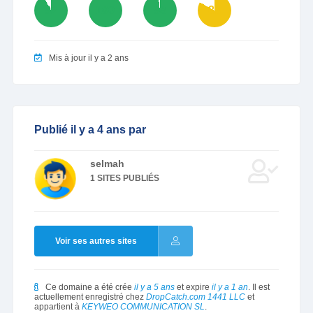
92
100
98
83
Mis à jour il y a 2 ans
Publié il y a 4 ans par
selmah
1 SITES PUBLIÉS
Voir ses autres sites
Ce domaine a été crée
il y a 5 ans
et expire
il y a 1 an
. Il est
actuellement enregistré chez
DropCatch.com 1441 LLC
et
appartient à
KEYWEO COMMUNICATION SL
.