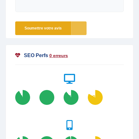
Soumettre votre avis
SEO Perfs
0 erreurs
92
100
89
83