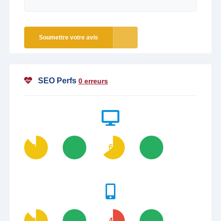
Soumettre votre avis
SEO Perfs
0 erreurs
88
100
65
100
88
100
48
100