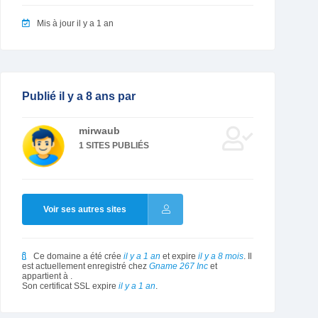
Mis à jour il y a 1 an
Publié il y a 8 ans par
mirwaub
1 SITES PUBLIÉS
Voir ses autres sites
Ce domaine a été crée
il y a 1 an
et expire
il y a 8 mois
. Il
est actuellement enregistré chez
Gname 267 Inc
et
appartient à
.
Son certificat SSL expire
il y a 1 an
.