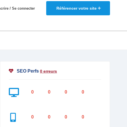
Référencer votre site
scrire / Se connecter
SEO Perfs
0 erreurs
0
0
0
0
0
0
0
0