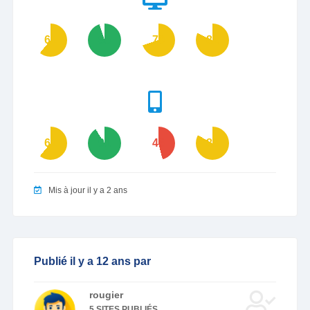
61
95
70
82
61
91
46
83
Mis à jour il y a 2 ans
Publié il y a 12 ans par
rougier
5 SITES PUBLIÉS