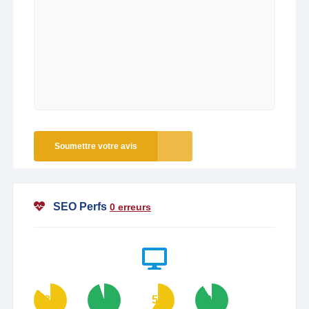
Soumettre votre avis
SEO Perfs
0 erreurs
86
95
59
91