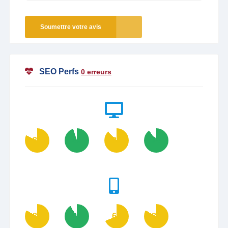
Soumettre votre avis
SEO Perfs
0 erreurs
82
95
88
90
83
91
69
83