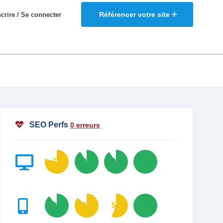
Référencer votre site
scrire / Se connecter
SEO Perfs
0 erreurs
79
91
90
100
89
86
56
100