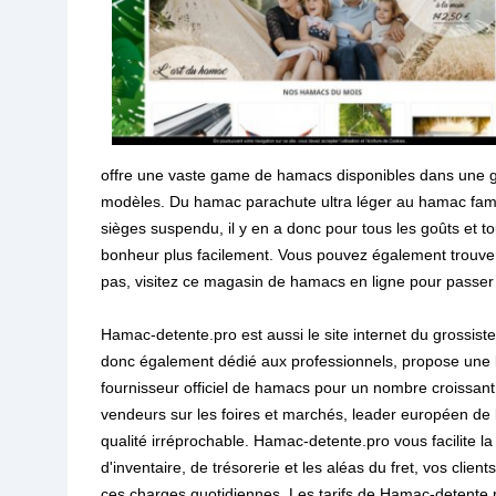
offre une vaste game de hamacs disponibles dans une gra
modèles. Du hamac parachute ultra léger au hamac famili
sièges suspendu, il y en a donc pour tous les goûts et to
bonheur plus facilement. Vous pouvez également trouve
pas, visitez ce magasin de hamacs en ligne pour passe
Hamac-detente.pro est aussi le site internet du grossiste q
donc également dédié aux professionnels, propose une 
fournisseur officiel de hamacs pour un nombre croissan
vendeurs sur les foires et marchés, leader européen de 
qualité irréprochable. Hamac-detente.pro vous facilite l
d'inventaire, de trésorerie et les aléas du fret, vos clien
ces charges quotidiennes. Les tarifs de Hamac-detente.pr