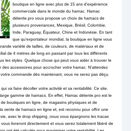
boutique en ligne avec plus de 15 ans d'expérience
commerciale dans le monde du hamac. Hamac
détente.pro vous propose un choix de hamacs de
plusieurs provenances, Mexique, Brésil, Colombie,
Inde, Paraguay, Équateur, Chine et Indonésie. En tant
que qu'exportateur mondial, la boutique en ligne vous
nde variété de tailles, de couleurs, de matériaux et de
al de 4 mètres de long en passant par tous les différents
us les styles. Quelque chose qui peut vous aider à trouver le
r des accessoires pour accrocher votre hamac. N'attendez
r votre commande dès maintenant, vous ne serez pas déçu.
ui va faire décoller votre activité et sa rentabilité. Ce site,
large gamme de hamacs. En effet, Hamac détente.pro est le
t de boutiques en ligne, de magasins physiques et de
la vente de hamacs en ligne et, est reconnu pour offrir une
a vie, avec le drop shipping ,nous vous épargnons les tracas
ts vous livreront directement et vous serez totalement libéré de
o ont été calculés pour maximiser votre rentabilité. Les