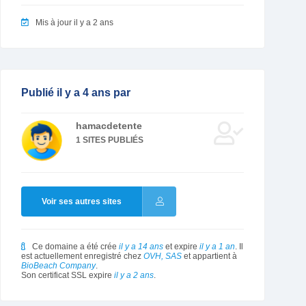
Mis à jour il y a 2 ans
Publié il y a 4 ans par
hamacdetente
1 SITES PUBLIÉS
Voir ses autres sites
Ce domaine a été crée
il y a 14 ans
et expire
il y a 1 an
. Il
est actuellement enregistré chez
OVH, SAS
et appartient à
BioBeach Company
.
Son certificat SSL expire
il y a 2 ans
.