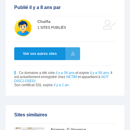
Publié il y a 8 ans par
Chaffa
1 SITES PUBLIÉS
Voir ses autres sites
Ce domaine a été crée
il y a 56 ans
et expire
il y a 56 ans
. Il
est actuellement enregistré chez
NETIM
et appartient à
NOT
DISCLOSED!
.
Son certificat SSL expire
il y a 1 an
.
Sites similaires
Arianne .G Voyance