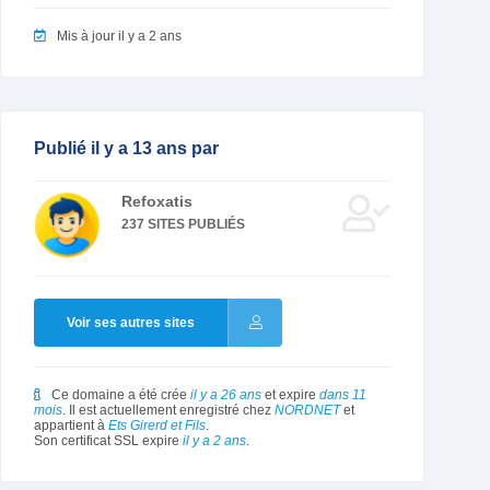
Mis à jour il y a 2 ans
Publié il y a 13 ans par
Refoxatis
237 SITES PUBLIÉS
Voir ses autres sites
Ce domaine a été crée
il y a 26 ans
et expire
dans 11
mois
. Il est actuellement enregistré chez
NORDNET
et
appartient à
Ets Girerd et Fils
.
Son certificat SSL expire
il y a 2 ans
.