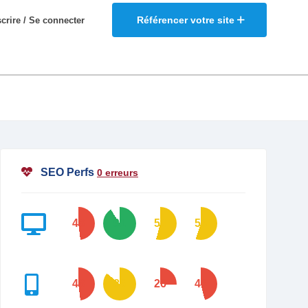
Référencer votre site
scrire / Se connecter
SEO Perfs
0 erreurs
48
91
54
55
48
86
26
46