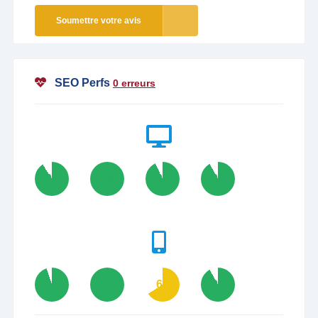
Soumettre votre avis
SEO Perfs
0 erreurs
91
100
93
92
95
100
66
92