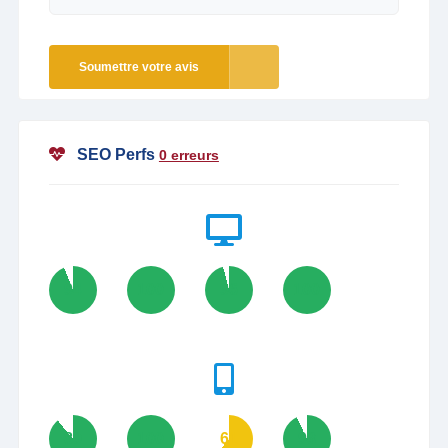
Soumettre votre avis
SEO Perfs
0 erreurs
94
100
96
100
89
100
61
93