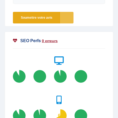
Soumettre votre avis
SEO Perfs
0 erreurs
92
100
95
100
92
96
67
100