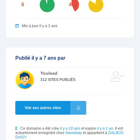
0
95
43
85
Mis à jour il y a 2 ans
Publié il y a 7 ans par
Youlead
312 SITES PUBLIÉS
Voir ses autres sites
Ce domaine a été crée
il y a 10 ans
et expire
il y a 1 an
. Il est
actuellement enregistré chez
Namebay
et appartient à
DALBOS
DAISY
.