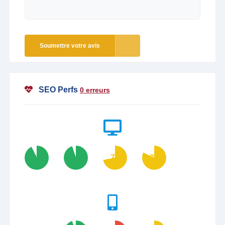
Soumettre votre avis
SEO Perfs
0 erreurs
93
95
72
82