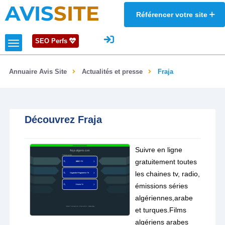
AVIS
SITE
Référencer votre site
SEO Perfs
Annuaire Avis Site
Actualités et presse
Fraja
Découvrez Fraja
Suivre en ligne
gratuitement toutes
les chaines tv, radio,
émissions séries
algériennes,arabe
et turques.Films
algériens arabes