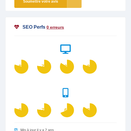
Soumettre votre avis
SEO Perfs
0 erreurs
80
77
84
80
80
77
69
83
Mis à jour il y a 2 ans