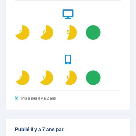
69
64
55
100
66
64
60
100
Mis à jour il y a 2 ans
Publié il y a 7 ans par