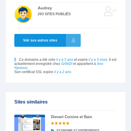
Audrey
293 SITES PUBLIÉS
Voir ses autres sites
Ce domaine a été crée
il y a 5 ans
et expire
il y a 5 mois
. Il est
actuellement enregistré chez
GANDI
et appartient à
Ano
Nymous
.
Son certificat SSL expire
il y a 2 ans
.
Sites similaires
Dievart Cuisine et Bain
ECONOMIE ET ENTREPRISES