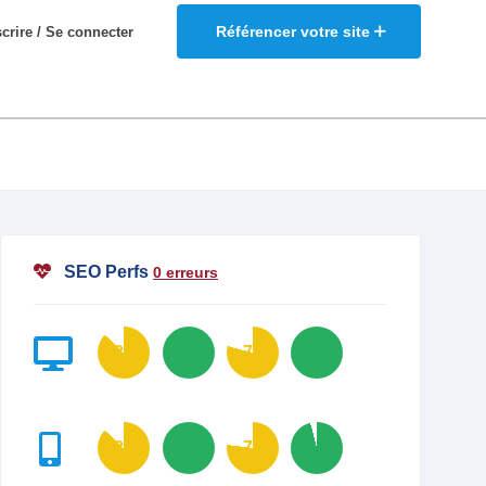
Référencer votre site
scrire / Se connecter
SEO Perfs
0 erreurs
87
100
79
100
87
100
77
96