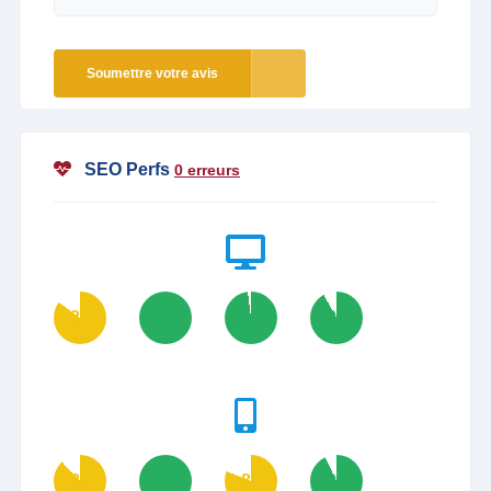
Soumettre votre avis
SEO Perfs
0 erreurs
85
100
98
92
88
100
81
93