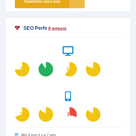
Soumettre votre avis
SEO Perfs
0 erreurs
74
91
61
83
70
86
31
86
Mis à jour il y a 2 ans