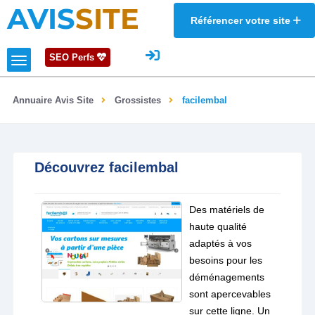
AVIS
SITE
Référencer votre site
SEO Perfs
Annuaire Avis Site
Grossistes
facilembal
Découvrez facilembal
Des matériels de
haute qualité
adaptés à vos
besoins pour les
déménagements
sont apercevables
sur cette ligne. Un