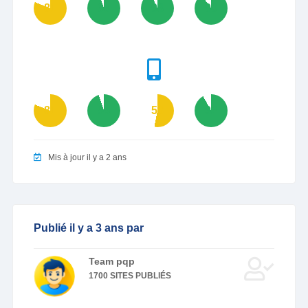
81
95
93
90
81
95
53
92
Mis à jour il y a 2 ans
Publié il y a 3 ans par
Team pqp
1700 SITES PUBLIÉS