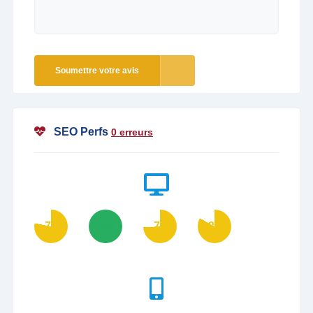
Soumettre votre avis
SEO Perfs
0 erreurs
78
100
74
83