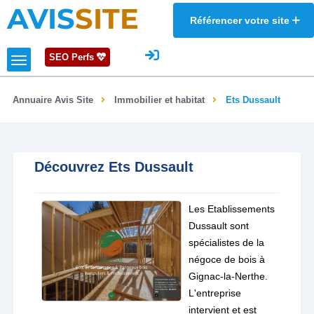
AVIS
SITE
Référencer votre site
SEO Perfs
Annuaire Avis Site
Immobilier et habitat
Ets Dussault
Découvrez Ets Dussault
Les Etablissements
Dussault sont
spécialistes de la
négoce de bois à
Gignac-la-Nerthe.
L'entreprise
intervient et est