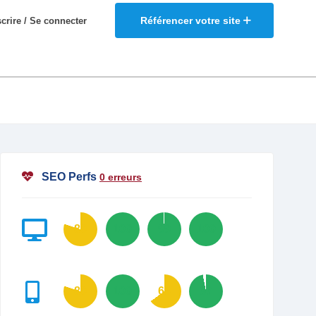
Référencer votre site
scrire / Se connecter
SEO Perfs
0 erreurs
80
100
99
100
80
100
65
97