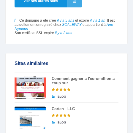
Voir ses autres sites
Ce domaine a été crée
il y a 5 ans
et expire
il y a 1 an
. Il est
actuellement enregistré chez
SCALEWAY
et appartient à
Ano
Nymous
.
Son certificat SSL expire
il y a 2 ans
.
Sites similaires
Comment gagner a l'euromillion a
coup sur
BLOG
Corten+ LLC
BLOG