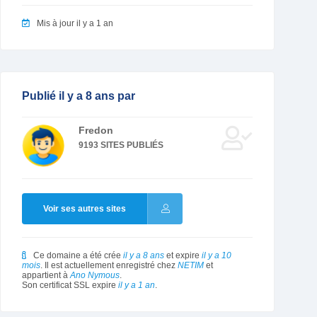
Mis à jour il y a 1 an
Publié il y a 8 ans par
Fredon
9193 SITES PUBLIÉS
Voir ses autres sites
Ce domaine a été crée
il y a 8 ans
et expire
il y a 10
mois
. Il est actuellement enregistré chez
NETIM
et
appartient à
Ano Nymous
.
Son certificat SSL expire
il y a 1 an
.