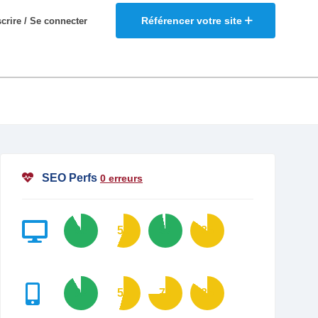
Référencer votre site
scrire / Se connecter
SEO Perfs
0 erreurs
92
56
97
85
92
54
74
85