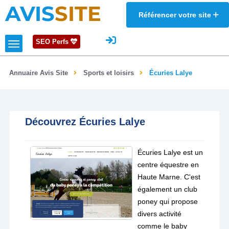
AVIS
SITE
Référencer votre site
SEO Perfs
Annuaire Avis Site
Sports et loisirs
Écuries Lalye
Découvrez Écuries Lalye
Écuries Lalye est un
centre équestre en
Haute Marne. C'est
également un club
poney qui propose
divers activité
comme le baby