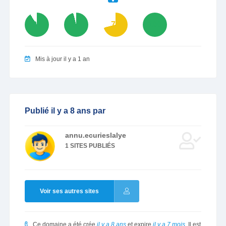
91
96
71
100
Mis à jour il y a 1 an
Publié il y a 8 ans par
annu.ecurieslalye
1 SITES PUBLIÉS
Voir ses autres sites
Ce domaine a été crée
il y a 8 ans
et expire
il y a 7 mois
. Il est