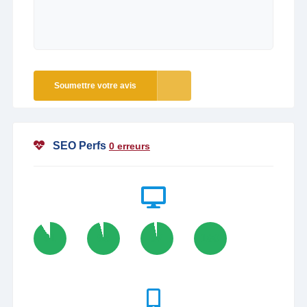
Soumettre votre avis
SEO Perfs
0 erreurs
91
96
97
100