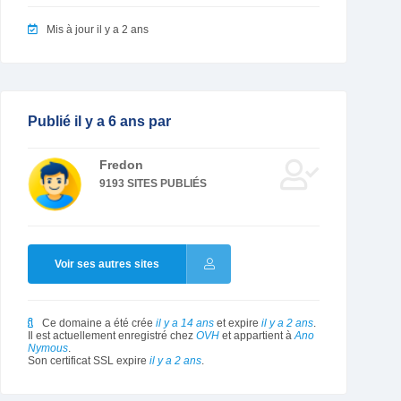
Mis à jour il y a 2 ans
Publié il y a 6 ans par
Fredon
9193 SITES PUBLIÉS
Voir ses autres sites
Ce domaine a été crée
il y a 14 ans
et expire
il y a 2 ans
.
Il est actuellement enregistré chez
OVH
et appartient à
Ano
Nymous
.
Son certificat SSL expire
il y a 2 ans
.