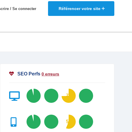
Référencer votre site
scrire / Se connecter
SEO Perfs
0 erreurs
96
100
74
100
96
100
56
100