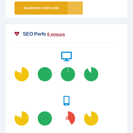
Soumettre votre avis
SEO Perfs
0 erreurs
84
100
99
91
83
100
42
88