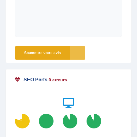
Soumettre votre avis
SEO Perfs
0 erreurs
80
100
92
92