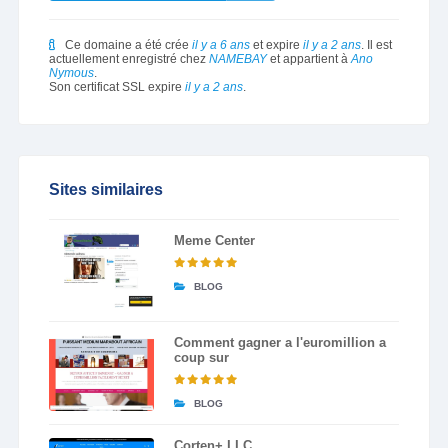
Ce domaine a été crée
il y a 6 ans
et expire
il y a 2 ans
. Il est
actuellement enregistré chez
NAMEBAY
et appartient à
Ano
Nymous
.
Son certificat SSL expire
il y a 2 ans
.
Sites similaires
Meme Center
BLOG
Comment gagner a l'euromillion a
coup sur
BLOG
Corten+ LLC