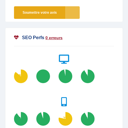
Soumettre votre avis
SEO Perfs
0 erreurs
86
100
97
92
90
95
78
93