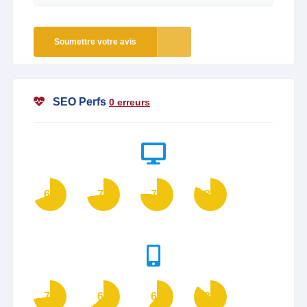
Soumettre votre avis
SEO Perfs
0 erreurs
69
73
76
83
73
64
61
86