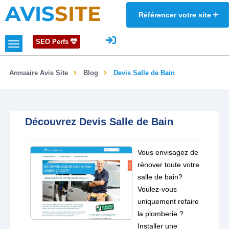
AVIS
SITE
Référencer votre site
SEO Perfs
Annuaire Avis Site
Blog
Devis Salle de Bain
Découvrez Devis Salle de Bain
Vous envisagez de
rénover toute votre
salle de bain?
Voulez-vous
uniquement refaire
la plomberie ?
Installer une