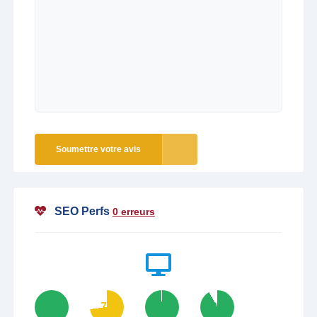
Soumettre votre avis
SEO Perfs
0 erreurs
100
73
99
92