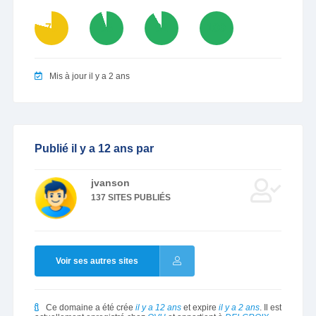
79
95
92
100
Mis à jour il y a 2 ans
Publié il y a 12 ans par
jvanson
137 SITES PUBLIÉS
Voir ses autres sites
Ce domaine a été crée
il y a 12 ans
et expire
il y a 2 ans
. Il est