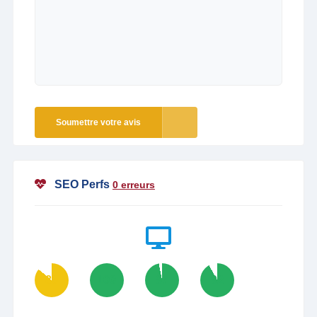
Soumettre votre avis
SEO Perfs
0 erreurs
86
100
97
92