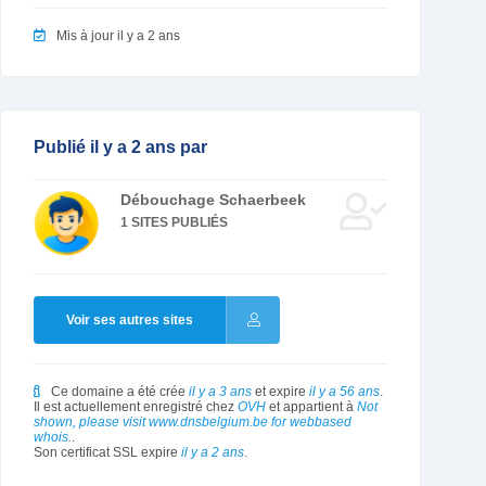
Mis à jour il y a 2 ans
Publié il y a 2 ans par
Débouchage Schaerbeek
1 SITES PUBLIÉS
Voir ses autres sites
Ce domaine a été crée
il y a 3 ans
et expire
il y a 56 ans
.
Il est actuellement enregistré chez
OVH
et appartient à
Not
shown, please visit www.dnsbelgium.be for webbased
whois.
.
Son certificat SSL expire
il y a 2 ans
.