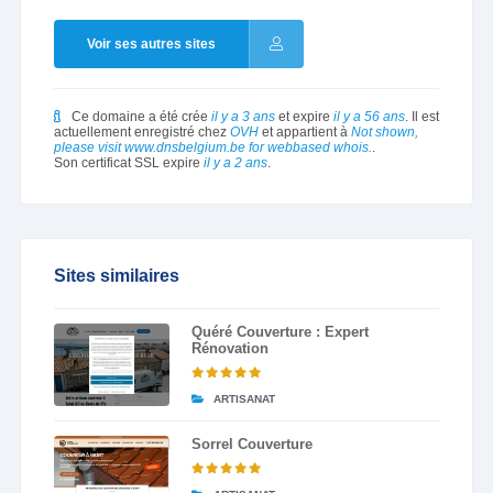
Voir ses autres sites
Ce domaine a été crée
il y a 3 ans
et expire
il y a 56 ans
. Il est
actuellement enregistré chez
OVH
et appartient à
Not shown,
please visit www.dnsbelgium.be for webbased whois.
.
Son certificat SSL expire
il y a 2 ans
.
Sites similaires
Quéré Couverture : Expert
Rénovation
ARTISANAT
Sorrel Couverture