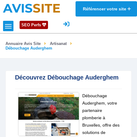
AVIS
SITE
Référencer votre site
SEO Perfs
Annuaire Avis Site
Artisanat
Débouchage Auderghem
Découvrez Débouchage Auderghem
Débouchage
Auderghem, votre
partenaire
plomberie à
Bruxelles, offre des
solutions de