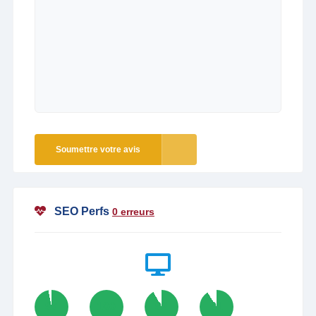
Soumettre votre avis
SEO Perfs
0 erreurs
97
100
92
91