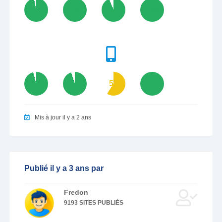
97
100
94
100
96
95
59
100
Mis à jour il y a 2 ans
Publié il y a 3 ans par
Fredon
9193 SITES PUBLIÉS