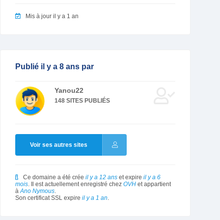
Mis à jour il y a 1 an
Publié il y a 8 ans par
Yanou22
148 SITES PUBLIÉS
Voir ses autres sites
Ce domaine a été crée
il y a 12 ans
et expire
il y a 6
mois
. Il est actuellement enregistré chez
OVH
et appartient
à
Ano Nymous
.
Son certificat SSL expire
il y a 1 an
.