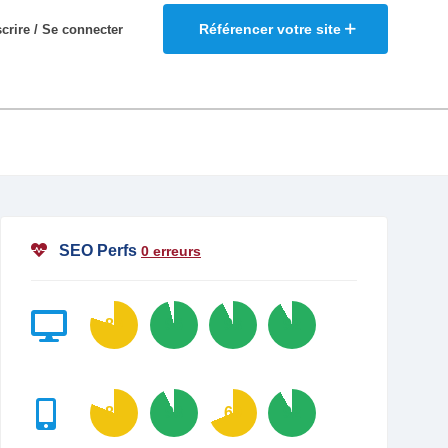
Référencer votre site
scrire / Se connecter
SEO Perfs
0 erreurs
80
96
93
92
81
93
69
92