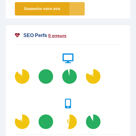
Soumettre votre avis
SEO Perfs
0 erreurs
87
100
96
83
83
100
53
92