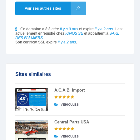
Voir ses autres sites
Ce domaine a été crée
il y a 9 ans
et expire
il y a 2 ans
. Il est
actuellement enregistré chez
IONOS SE
et appartient à
SARL
DES PALMIERS
.
Son certificat SSL expire
il y a 2 ans
.
Sites similaires
A.C.A.B. Import
VEHICULES
Central Parts USA
VEHICULES