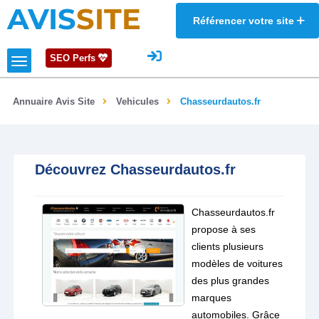
AVIS
SITE
Référencer votre site
SEO Perfs
Annuaire Avis Site
Vehicules
Chasseurdautos.fr
Découvrez Chasseurdautos.fr
Chasseurdautos.fr
propose à ses
clients plusieurs
modèles de voitures
des plus grandes
marques
automobiles. Grâce